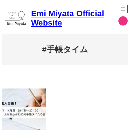
内
容
Emi Miyata Official
を
ア
Website
ス
イ
コ
キ
ン
ッ
リ
プ
ン
ク
#手帳タイム