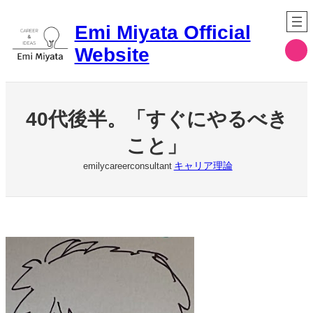
内
容
Emi Miyata Official
を
ア
Website
ス
イ
コ
キ
ン
ッ
リ
プ
ン
ク
40代後半。「すぐにやるべき
こと」
キャリア理論
emilycareerconsultant