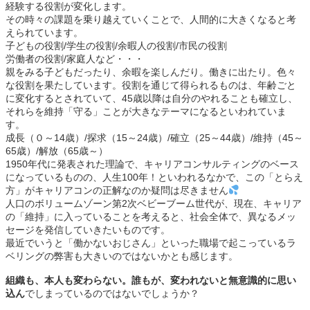
経験する役割が変化します。
その時々の課題を乗り越えていくことで、人間的に大きくなると考
えられています。
子どもの役割/学生の役割/余暇人の役割/市民の役割
労働者の役割/家庭人など・・・
親をみる子どもだったり、余暇を楽しんだり。働きに出たり。色々
な役割を果たしています。役割を通じて得られるものは、年齢ごと
に変化するとされていて、45歳以降は自分のやれることも確立し、
それらを維持「守る」ことが大きなテーマになるといわれていま
す。
成長（０～14歳）/探求（15～24歳）/確立（25～44歳）/維持（45～
65歳）/解放（65歳～）
1950年代に発表された理論で、キャリアコンサルティングのベース
になっているものの、人生100年！といわれるなかで、この「とらえ
方」がキャリアコンの正解なのか疑問は尽きません
人口のボリュームゾーン第2次ベビーブーム世代が、現在、キャリア
の「維持」に入っていることを考えると、社会全体で、異なるメッ
セージを発信していきたいものです。
最近でいうと「働かないおじさん」といった職場で起こっているラ
ベリングの弊害も大きいのではないかとも感じます。
組織も、本人も変わらない。誰もが、変われないと無意識的に思い
込ん
でしまっているのではないでしょうか？