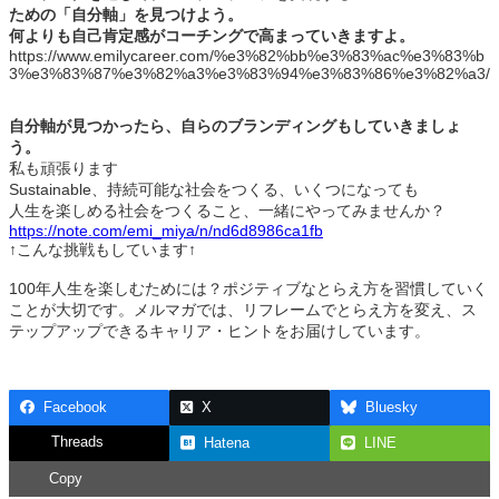
ための「自分軸」を見つけよう。
何よりも自己肯定感がコーチングで高まっていきますよ。
https://www.emilycareer.com/%e3%82%bb%e3%83%ac%e3%83%b
3%e3%83%87%e3%82%a3%e3%83%94%e3%83%86%e3%82%a3/
自分軸が見つかったら、自らのブランディングもしていきましょ
う。
私も頑張ります
Sustainable、持続可能な社会をつくる、いくつになっても
人生を楽しめる社会をつくること、一緒にやってみませんか？
http
s://note.com/emi_miya/n/nd6d8986ca1fb
↑こんな挑戦もしています↑
100年人生を楽しむためには？ポジティブなとらえ方を習慣していく
ことが大切です。メルマガでは、リフレームでとらえ方を変え、ス
テップアップできるキャリア・ヒントをお届けしています。
Facebook
X
Bluesky
Threads
Hatena
LINE
Copy